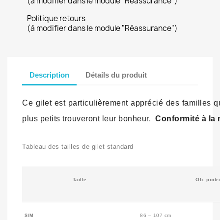
(à modifier dans le module "Réassurance")
Politique retours
(à modifier dans le module "Réassurance")
Description
Détails du produit
Ce gilet est particulièrement apprécié des familles
plus petits trouveront leur bonheur.
Conformité à la
Tableau des tailles de gilet standard
Taille
Ob.
poitr
86 – 107 cm
S/M