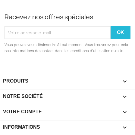
Recevez nos offres spéciales
Vous pouvez vous désinscrire à tout moment. Vous trouverez pour cela
nos informations de contact dans les conditions d'utilisation du site.

PRODUITS

NOTRE SOCIÉTÉ

VOTRE COMPTE
keyboard_arrow_down
INFORMATIONS