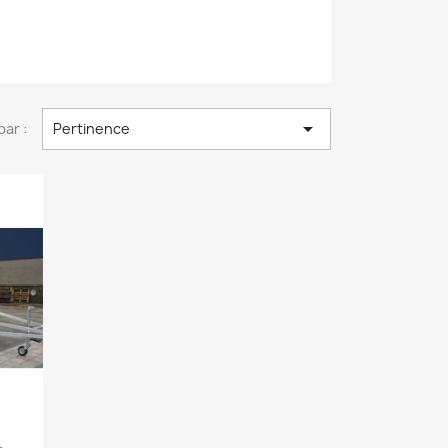

par :
Pertinence