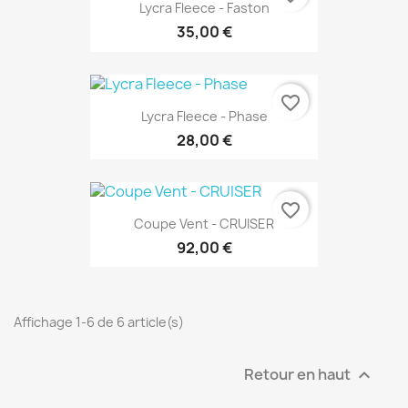
Lycra Fleece - Faston
35,00 €
favorite_border
Lycra Fleece - Phase
28,00 €
favorite_border
Coupe Vent - CRUISER
92,00 €
Affichage 1-6 de 6 article(s)
Retour en haut
