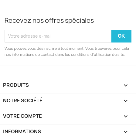
Recevez nos offres spéciales
Vous pouvez vous désinscrire à tout moment. Vous trouverez pour cela
nos informations de contact dans les conditions d'utilisation du site.
PRODUITS

NOTRE SOCIÉTÉ

VOTRE COMPTE

INFORMATIONS
keyboard_arrow_down