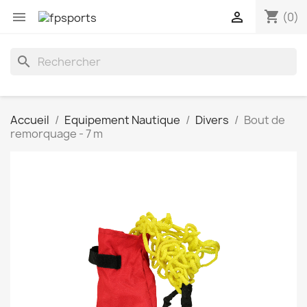
shopping_cart


(0)
search
Accueil
Equipement Nautique
Divers
Bout de
remorquage - 7 m