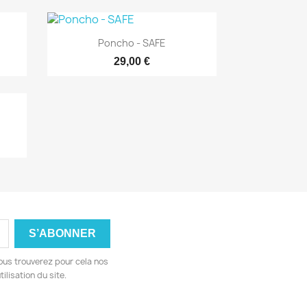
Aperçu rapide

Poncho - SAFE
29,00 €
ous trouverez pour cela nos
ilisation du site.