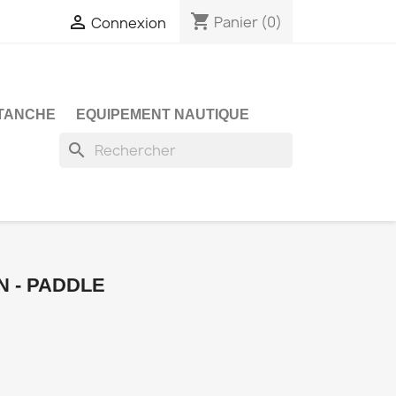
shopping_cart

Panier
(0)
Connexion
TANCHE
EQUIPEMENT NAUTIQUE
search
N - PADDLE