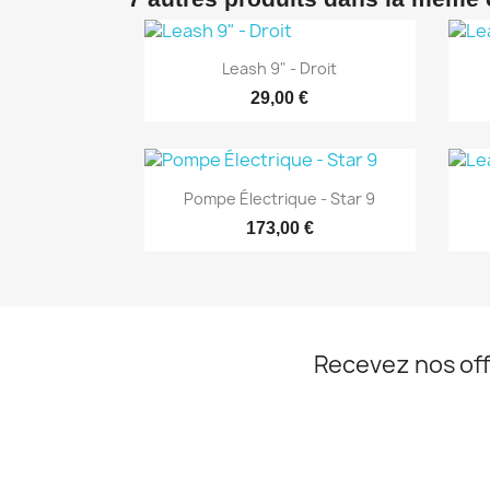
Aperçu rapide

Leash 9" - Droit
29,00 €
Aperçu rapide

Pompe Électrique - Star 9
173,00 €
Recevez nos off