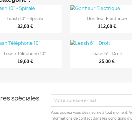
Aperçu rapide
Aperçu rapide


Leash 10" - Spirale
Gonfleur Electrique
33,00 €
112,00 €
Aperçu rapide
Aperçu rapide


Leash Téléphone 10"
Leash 6" - Droit
19,60 €
25,00 €
res spéciales
Vous pouvez vous désinscrire à tout moment. V
informations de contact dans les conditions d'ut