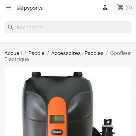
shopping_cart


(0)
search
Accueil
Paddle
Accessoires - Paddles
Gonfleur
Electrique