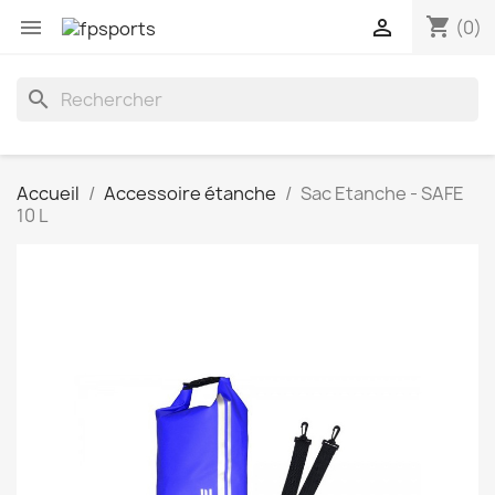
shopping_cart


(0)
search
Accueil
Accessoire étanche
Sac Etanche - SAFE
10 L