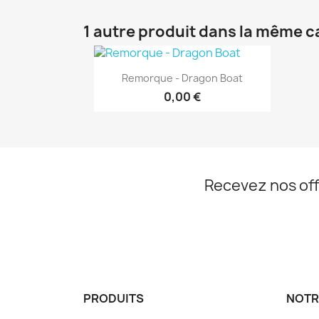
1 autre produit dans la même c
Aperçu rapide

Remorque - Dragon Boat
0,00 €
Recevez nos off
PRODUITS
NOTR