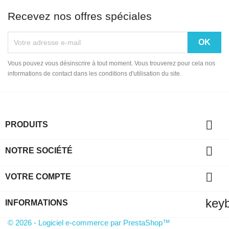
Recevez nos offres spéciales
Vous pouvez vous désinscrire à tout moment. Vous trouverez pour cela nos
informations de contact dans les conditions d'utilisation du site.

PRODUITS

NOTRE SOCIÉTÉ

VOTRE COMPTE
key
INFORMATIONS
© 2026 - Logiciel e-commerce par PrestaShop™