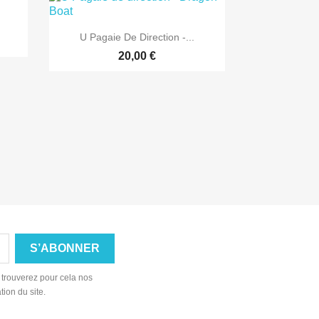

Aperçu rapide
U Pagaie De Direction -...
20,00 €
 trouverez pour cela nos
tion du site.