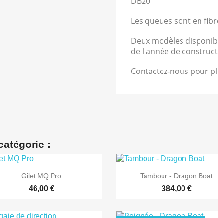
DB20
Les queues sont en fibr
Deux modèles disponibles
de l'année de construct
Contactez-nous pour plu
catégorie :


Aperçu rapide
Aperçu rapide
Gilet MQ Pro
Tambour - Dragon Boat
46,00 €
384,00 €