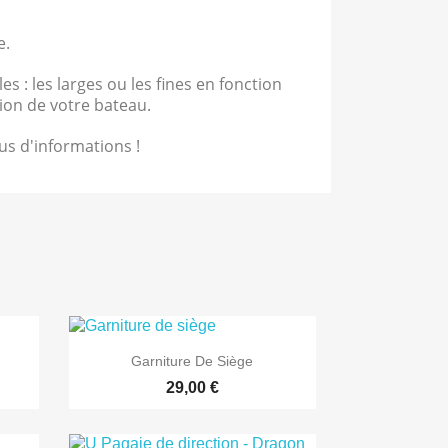
e.
 : les larges ou les fines en fonction
ion de votre bateau.
s d'informations !

Aperçu rapide
Garniture De Siège
29,00 €