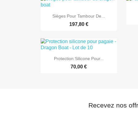

Aperçu rapide
Sièges Pour Tambour De...
197,80 €

Aperçu rapide
Protection Silicone Pour...
70,00 €
Recevez nos off