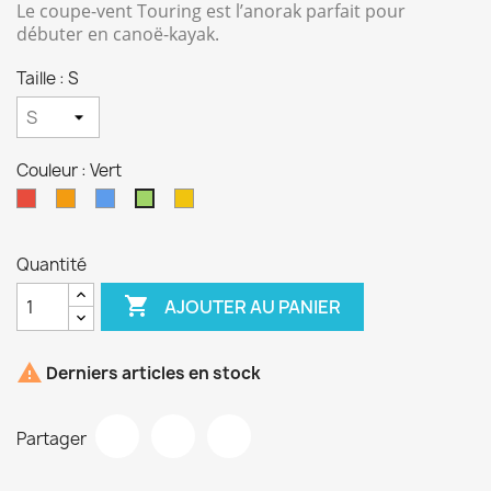
Le coupe-vent Touring est l’anorak parfait pour
débuter en canoë-kayak.
Taille : S
Couleur : Vert
Rouge
Orange
Bleu
Jaune
Vert
Quantité

AJOUTER AU PANIER

Derniers articles en stock
Partager