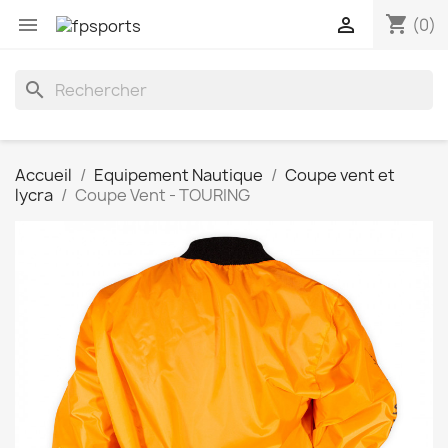
shopping_cart


(0)
search
Accueil
Equipement Nautique
Coupe vent et
lycra
Coupe Vent - TOURING